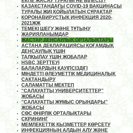
ЕКПЕ ЖАСАУ ТУРАЛЫ НЕ БІЛЕСІЗ?
ҚАЗАҚСТАНДАҒЫ COVID-19 ВАКЦИНАСЫ
ТУРАЛЫ ЖИІ ҚОЙЫЛАТЫН СҰРАҚТАР
КОРОНАВИРУСТЫҚ ИНФЕКЦИЯ 2020-
2021ЖЖ
ТЕМЕКІ ШЕГУ ЖӘНЕ ТҰТЫНУ
ЖАРИЯЛАНЫМДАР
ЖАСТАР ДЕНСАУЛЫҚ ОРТАЛЫҚТАРЫ
АСТАНА ДЕКЛАРАЦИЯСЫ ҚОҒАМДЫҚ
ДЕНСАУЛЫҚ ҮШІН
ТАЛҚЫЛАУ ҮШІН ЖОБАЛАР
HSBC ЗЕРТТЕУІ
БАЛАЛАРДЫҢ ҚАУІПСІЗДІГІ
МІНДЕТТІ ӘЛЕУМЕТТІК МЕДИЦИНАЛЫҚ
САҚТАНДЫРУ
САЛАМАТТЫ МЕКТЕП
“САЛАУАТТЫ УНИВЕРСИТЕТТЕР”
ЖОБАСЫ
“САЛАУАТТЫ ЖҰМЫС ОРЫНДАРЫ”
ЖОБАСЫ
СӨС ӨҢІРЛІК ОРТАЛЫҚТАРЫ
СКРИНИНГ
МЕМЛЕКЕТТІК ҚЫЗМЕТТЕР КӨРСЕТУ
ИНФЕКЦИЯНЫҢ АЛДЫН АЛУ ЖӘНЕ