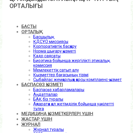
ОРТАЛЫҒЫ
БАСТЫ
ОРТАЛЫҚ
Басшылық
ҚДСҰО миссиясы
Корпоративтік басқару
Норма шығару қызметі
Кадр саясаты
Биоэтика бойынша жергілікті этикалық
комиссия
Мемлекеттік сатып алу
Қызметтер бағасының тізімі
Сыбайлас жемқорлыққа қарсы комплаенс-қызмет
БАСПАСӨЗ ҚЫЗМЕТІ
Баспасөз хабарламалары
Аңдатпалар
БАҚ біз туралы
Ақпаратқа қол жетімділік бойынша уәкілетті
тұлға
МЕДИЦИНА ҚЫЗМЕТКЕРЛЕРІ ҮШІН
ЖАСТАР ҮШІН
ЖУРНАЛ
Журнал туралы