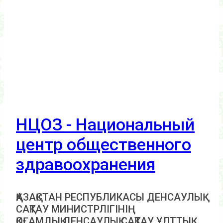
НЦОЗ - Национальный
центр общественного
здравоохранения
ҚАЗАҚСТАН РЕСПУБЛИКАСЫ ДЕНСАУЛЫҚ
САҚТАУ МИНИСТРЛІГІНІҢ
ҚОҒАМДЫҚ ДЕНСАУЛЫҚ САҚТАУ ҰЛТТЫҚ