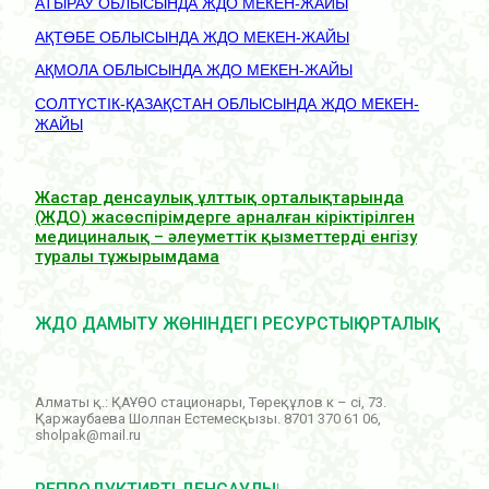
АТЫРАУ ОБЛЫСЫНДА ЖДО МЕКЕН-ЖАЙЫ
АҚТӨБЕ ОБЛЫСЫНДА ЖДО МЕКЕН-ЖАЙЫ
АҚМОЛА ОБЛЫСЫНДА ЖДО МЕКЕН-ЖАЙЫ
СОЛТҮСТІК-ҚАЗАҚСТАН ОБЛЫСЫНДА ЖДО МЕКЕН-
ЖАЙЫ
Жастар денсаулық ұлттық орталықтарында
(ЖДО) жасөспірімдерге арналған кіріктірілген
медициналық – әлеуметтік қызметтерді енгізу
туралы тұжырымдама
ЖДО ДАМЫТУ ЖӨНІНДЕГІ РЕСУРСТЫҚ ОРТАЛЫҚ
Алматы қ.: ҚАҰӨО стационары, Төреқұлов к – сі, 73.
Қаржаубаева Шолпан Естемесқызы. 8701 370 61 06,
sholpak@mail.ru