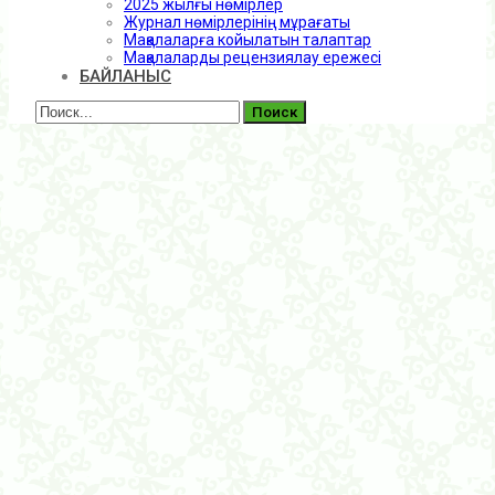
2025 жылғы нөмірлер
Журнал нөмірлерінің мұрағаты
Мақалаларға койылатын талаптар
Мақалаларды рецензиялау ережесі
БАЙЛАНЫС