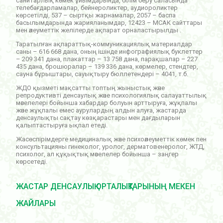
санитарлық көмек ұйымдарында, білім беру саласында
телебағдарламалар, бейнероликтер, аудиороликтер
көрсетілді, 537 – сыртқы жарнамалар, 2057 – баспа
басылымдарында жарияланымдар, 12423 – МСАК сайттары
мен әлеуметтік желілерде ақпарат орналастырылды .
Таратылған ақпараттық-коммуникациялық материалдар
саны – 616 668 дана, оның ішінде инфографиялық буклеттер
– 209 341 дана, плакаттар – 13 758 дана, парақшалар – 227
435 дана, брошюралар – 139 336 дана, көрмелер, стендтер,
сауна бұрыштары, сауықтыру бюллетендері – 4041, т.б.
ЖДО қызметі мақсатты топтың жыныстық және
репродуктивті денсаулық және психологиялық салауаттылық
мәселелері бойынша хабардар болуын арттыруға, жұқпалы
және жұқпалы емес аурулардың алдын алуға, жастарда
денсаулықты сақтау көзқарастары мен дағдыларын
қалыптастыруға ықпал етеді.
Жасөспірімдерге медициналық және психоәлеуметтік көмек пен
консультацияны гинеколог, уролог, дерматовенеролог, ЖТД,
психолог, ал құқықтық мәселелер бойынша – заңгер
көрсетеді.
ЖАСТАР ДЕНСАУЛЫҚ ОРТАЛЫҚТАРЫНЫҢ МЕКЕН
ЖАЙЛАРЫ