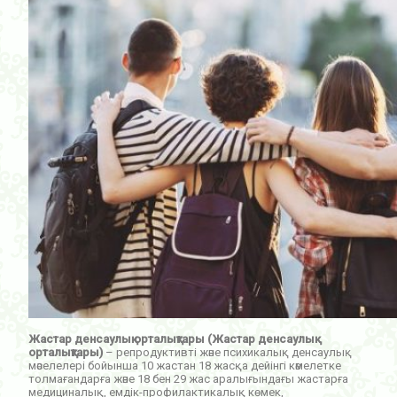
Жастар денсаулық орталықтары (Жастар денсаулық
орталықтары)
– репродуктивті және психикалық денсаулық
мәселелері бойынша 10 жастан 18 жасқа дейінгі кәмелетке
толмағандарға және 18 бен 29 жас аралығындағы жастарға
медициналық, емдік-профилактикалық көмек,