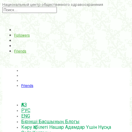
Национальный центр общественного здравоохранения
Followers
Friends
Friends
ҚАЗ
РУС
ENG
Бірінші Басшының Блогы
Көру Қабілеті Нашар Адамдар Үшін Нұсқа