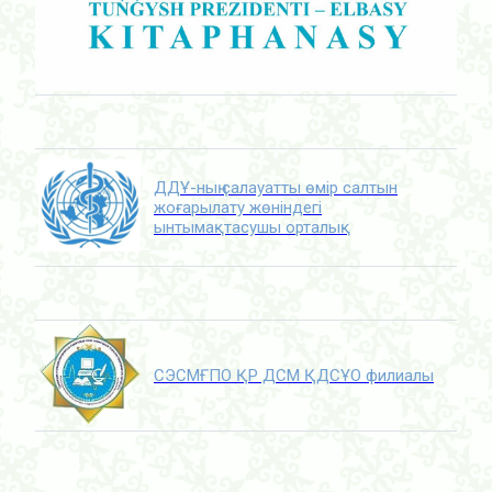
ДДҰ-ның салауатты өмір салтын
жоғарылату жөніндегі
ынтымақтасушы орталық
СЭСМҒПО ҚР ДСМ ҚДСҰО филиалы