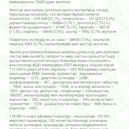
мамандарына 12633 адам жүгінген.
Жастар денсаулық орталықтарына жүгінулерді талдау
барысында нысаналы топ өкілдері бірінші кезекте
психологқа – 269 428 (32,1%), гинекологқа – 161 025 (19,2%),
дерматовенерологқа – 64884 (7,7% ) , урологқа (7,7%) %),
әлеуметтік қызметкерге – 47787 (5,7%), терапевт – 96278
(11,5%), педиатр – 58656 (7,0%), заңгер – 5902 (0,7%) жүгінген.
Педиатрға жүгінудің ең аз саны – 58656 (7,0%), заңгерлік
кеңеске 5902 (0,7%) жасөспірімдер мен жастар жүгінген.
Жалпы республика бойынша өскелең ұрпақтың денсаулығын
сақтау және нығайту, салауатты өмір салтын қалыптастыру
дағдыларын қалыптастыру бойынша жұмысты күшейту
мақсатында ЖДО мамандары 2023 жылдың соңына қарай
113 538 іс-шара өткізіп, барлығы 1 025 928 адамды қамтыды.
оның ішінде 8585 семинар-тренингтер , жарнамалық
акциялар – 1213 , дөңгелек үстелдер – 2288 ,
конференциялар – 967 , денсаулық мектептеріндегі сабақтар
– 7369 , ашық есік күндері – 1228 , ата-аналар жиналысы –
1091 , диспуттар, диспуттар, кездесулер – 334 кеңестер,
180287 , жасөспірімдер мен жасөспірімдер арасындағы
жарыстар – 285, спорттық іс-шаралар – 599, интерактивті
тренингтер – 1578 , қашықтықтан кеңес беру – 808, басқа іс-
шаралар – 3951 .
118 581 іс-шара ұйымдастырылды , оның ішінде: 165 441
жергілікті арналарда, LED мониторларында, қоғамдық
көлікте, қоғамдық орындарда, алғашқы медициналық-