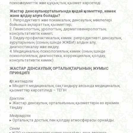
психоәлеуметтік және құқықтық қызмет көрсетеді.
Жастар денсаулық орталығында қандай қызметтер, көмек
және қолдау алуға болады?
1. Репродуктивті және психикалық денсаулық мәселелері
бойынша ақпараттық қызметтер;
2. Гинекологтың, урологтың, дерматовенерологтың
консультативтік көмегі;
3. Емдеу-профилактикалық көмек: репродуктивті денсаулық
ауруларының (соның ішінде ЖЖБИ) алдын алу,
диагностикалау және емдеу;
4. Медициналық-психологиялық көмек (оның ішінде
психологиялық диагностика, коррекциялық қолдау,
консультативтік көмек).
ЖАСТАР ДЕНСАУЛЫҚ ОРТАЛЫҚТАРЫНЫҢ ЖҰМЫС
ПРИНЦИПІ
Қол жетімділік
▸ Міндетті медициналық сақтандыру аясында медициналық
қызметтер көрсетіледі – ТЕГІН
Еріктілік.
▸ Жастар денсаулық орталығының қызметтерін өз еркімен
таңдау
Мейрімділік
▸ Орталықта достық пен қолдау атмосферасы орнайды.
Сенім
▸ЖДО қызметкерлері құпия сақтайды, яғни дәрігерге