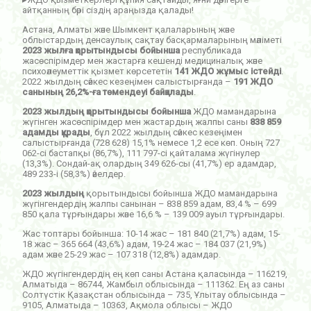
айтқанның бәрі сіздің араңызда қалады!
Астана, Алматы және Шымкент қалаларының және
облыстардың денсаулық сақтау басқармаларының мәліметі
2023 жылға қорытындысы бойынша
республикада
жасөспірімдер мен жастарға кешенді медициналық және
психоәлеуметтік қызмет көрсететін
141 ЖДО жұмыс істейді
.
2022 жылдың сәйкес кезеңімен салыстырғанда –
191 ЖДО
санының 26,2%-ға төмендеуі байқалады
.
2023 жылдың қорытындысы бойынша
ЖДО мамандарына
жүгінген жасөспірімдер мен жастардың жалпы саны
838 859
адамды құрады
, бұл 2022 жылдың сәйкес кезеңімен
салыстырғанда (728 628) 15,1% немесе 1,2 есе көп. Оның 727
062-сі бастапқы (86,7%), 111 797-сі қайталама жүгінулер
(13,3%). Сондай-ақ олардың 349 626-сы (41,7%) ер адамдар,
489 233-і (58,3%) әйелдер.
2023 жылдың
қорытындысы бойынша ЖДО мамандарына
жүгінгендердің жалпы санынан – 838 859 адам, 83,4 % – 699
850 қала тұрғындары және 16,6 % – 139 009 ауыл тұрғындары.
Жас топтары бойынша: 10-14 жас – 181 840 (21,7%) адам, 15-
18 жас – 365 664 (43,6%) адам, 19-24 жас – 184 037 (21,9%)
адам және 25-29 жас – 107 318 (12,8%) адамдар.
ЖДО жүгінгендердің ең көп саны Астана қаласында – 116219,
Алматыда – 86744, Жамбыл облысында – 111362. Ең аз саны
Солтүстік Қазақстан облысында – 735, Ұлытау облысында –
9105, Алматыда – 10363, Ақмола облысы – ЖДО