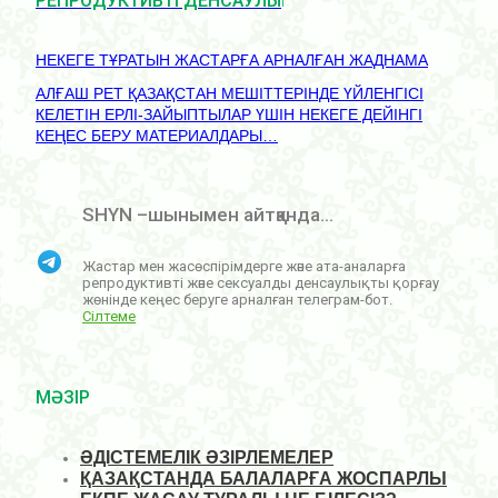
РЕПРОДУКТИВТІ ДЕНСАУЛЫҚ
НЕКЕГЕ ТҰРАТЫН ЖАСТАРҒА АРНАЛҒАН ЖАДНАМА
АЛҒАШ РЕТ ҚАЗАҚСТАН МЕШІТТЕРІНДЕ ҮЙЛЕНГІСІ
КЕЛЕТІН ЕРЛІ-ЗАЙЫПТЫЛАР ҮШІН НЕКЕГЕ ДЕЙІНГІ
КЕҢЕС БЕРУ МАТЕРИАЛДАРЫ…
SHYN –шынымен айтқанда...
Жастар мен жасөспірімдерге және ата-аналарға
репродуктивті және сексуалды денсаулықты қорғау
жөнінде кеңес беруге арналған телеграм-бот.
Сілтеме
МӘЗІР
ӘДІСТЕМЕЛІК ӘЗІРЛЕМЕЛЕР
ҚАЗАҚСТАНДА БАЛАЛАРҒА ЖОСПАРЛЫ