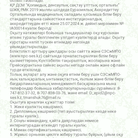
болып табылады.
ҚР ДСМ “Қоғамдық денсаулық сақтау ұлттық орталығы”
ШЖҚ РМК 2019 жылғы шілдеде Еуразиялық Аккредиттеу
Орталығында медициналық саладағы қосымша білім беру
стандарттарына сәйкестікке институционалдық
аккредиттеуден өтті және 25.07.2024 ж. дейінгі мерзіммен №
IA00014 куәлік берілді.
Оқыту нәтижелері бойынша тыңдаушылар оқу курсынан
өткені туралы белгіленген үлгідегі куәліктерді алады. Оқыту
курстары келіп түскен өтінімдер негізінде
ұйымдастырылады.
Біліктілікті арттыру циклдары осы сайтта және СЭСжМҒПО
(www.npc-ses.kz) сайтында орналастырылған білім беру
қызметтерінің Күнтізбелік-тақырыптық жоспарына және
Прейскурантына сәйкес ақылы негізде онлайн және офлайн
түрде өткізіледі.
Толық ақпарат алу және оқуға өтінім беру үшін СЭСжМҒПО-
ның халықаралық ынтымақтастық, ғылым және білім беру
бағдарламаларының менеджменті басқармасына мына
телефондар бойынша хабарласуларыңызды сұраймыз: 8-
747-812-37-32, 8-707-838-03-76, және email: D_epid2@npc-
ses.kz, tmanshuk76@mail.ru.
Оқытуға арналған құжаттар тізімі:
1. Жеке куәліктің көшірмесі;
2. Дипломның көшірмесі (тегі ауыстырылған кезде неке
туралы куәлік);
3. Соңғы мамандану, қайта даярлаудан немесе
интернатурадан өткендігі туралы куәлік;
4. Маман сертификатының көшірмесі;
5. Жұмыс орнынан циклге жіберу туралы бұйрық (ұйым оқу