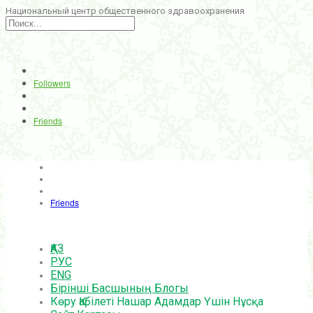
Национальный центр общественного здравоохранения
Followers
Friends
Friends
ҚАЗ
РУС
ENG
Бірінші Басшының Блогы
Көру Қабілеті Нашар Адамдар Үшін Нұсқа