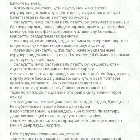
Бөлімнің қызметі:
– Қоғамдық денсаулықты сақтау мен жақсартуға,
аурулардың алдын алуға (ерте анықтауды қоса алғанда)
бағытталған ғылыми зерттеулер жүргізу;
– салауатты өмір салтын қалыптастыру, әлеуметтік маңызы
бар аурулардың, оның ішінде олардың даму қауіп-қатерінің
мінез-құлықтық факторларының алдын алу бойынша
мақсатты бағдарламаларды енгізу;
– съездерді, симпозиумдарды, ғылыми конференциялар мен
кеңестерді ұйымдастыруға және өткізуге қатысу;
– Қоғамдық денсаулық, жұқпалы және жұқпалы емес
аурулар эпидемиясының өзекті мәселелері бойынша ғылыми
зерттеулерді орындау;
– салауатты өмір салтын қалыптастыру, қашықтықтан
оқыту технологияларын енгізу және тарату;
– мақсатты топтар арасында, соның ішінде білім беру, құқық
қорғау және басқа да ұйымдар, халықтың осал топтары
арасында, салауатты өмір салты қағидаттарын
қалыптастыру және енгізу бойынша интерактивті
технологияларды пайдалана отырып оқыту тренингтерін
өткізу;
– медицина және медициналық емес кадрлардың, Қазақстан
Республикасының және басқа да мүдделі
ведомстволарының мамандарының біліктілігін арттыру,
даярлау және қайта даярлау курстарын өткізу;
-ғылыми-педагогикалық кадрларды жоғары оқу орнынан
кейінгі даярлауды жүргізу.
Бөлімнің функциялары мен міндеттері:
-ғылыми-зерттеу қызметін әдістемелік қамтамасыз етуді