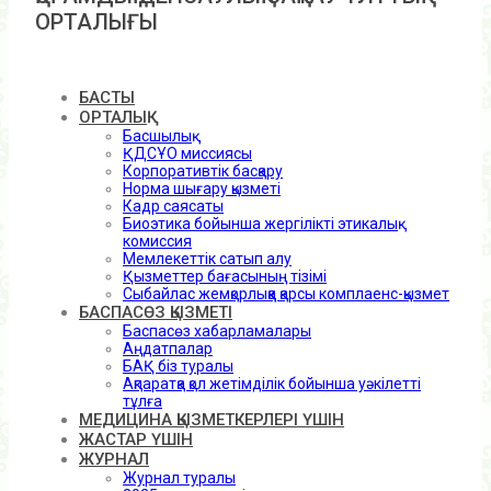
ОРТАЛЫҒЫ
БАСТЫ
ОРТАЛЫҚ
Басшылық
ҚДСҰО миссиясы
Корпоративтік басқару
Норма шығару қызметі
Кадр саясаты
Биоэтика бойынша жергілікті этикалық
комиссия
Мемлекеттік сатып алу
Қызметтер бағасының тізімі
Сыбайлас жемқорлыққа қарсы комплаенс-қызмет
БАСПАСӨЗ ҚЫЗМЕТІ
Баспасөз хабарламалары
Аңдатпалар
БАҚ біз туралы
Ақпаратқа қол жетімділік бойынша уәкілетті
тұлға
МЕДИЦИНА ҚЫЗМЕТКЕРЛЕРІ ҮШІН
ЖАСТАР ҮШІН
ЖУРНАЛ
Журнал туралы