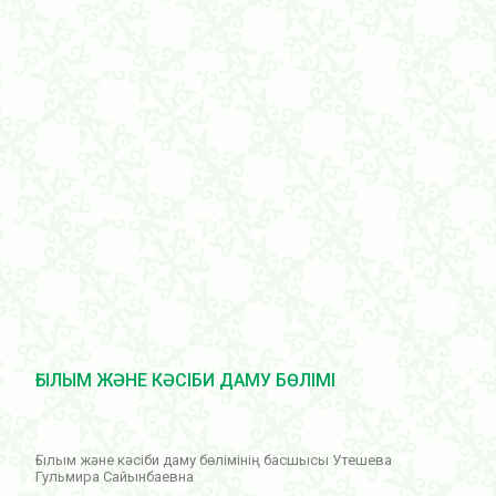
ҒЫЛЫМ ЖӘНЕ КӘСІБИ ДАМУ БӨЛІМІ
Ғылым және кәсіби даму бөлімінің басшысы Утешева
Гульмира Сайынбаевна