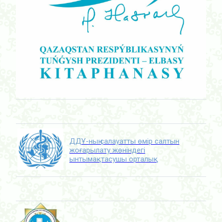
ДДҰ-ның салауатты өмір салтын
жоғарылату жөніндегі
ынтымақтасушы орталық