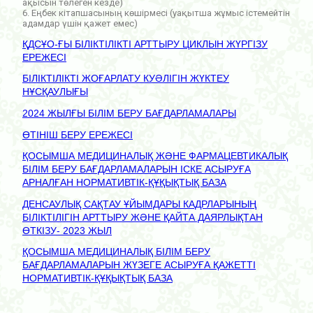
ақысын төлеген кезде)
6. Еңбек кітапшасының көшірмесі (уақытша жұмыс істемейтін
адамдар үшін қажет емес)
ҚДСҰО-ҒЫ БІЛІКТІЛІКТІ АРТТЫРУ ЦИКЛЫН ЖҮРГІЗУ
ЕРЕЖЕСІ
БІЛІКТІЛІКТІ ЖОҒАРЛАТУ КУӘЛІГІН ЖҮКТЕУ
НҰСҚАУЛЫҒЫ
2024 ЖЫЛҒЫ БІЛІМ БЕРУ БАҒДАРЛАМАЛАРЫ
ӨТІНІШ БЕРУ ЕРЕЖЕСІ
ҚОСЫМША МЕДИЦИНАЛЫҚ ЖӘНЕ ФАРМАЦЕВТИКАЛЫҚ
БІЛІМ БЕРУ БАҒДАРЛАМАЛАРЫН ІСКЕ АСЫРУҒА
АРНАЛҒАН НОРМАТИВТІК-ҚҰҚЫҚТЫҚ БАЗА
ДЕНСАУЛЫҚ САҚТАУ ҰЙЫМДАРЫ КАДРЛАРЫНЫҢ
БІЛІКТІЛІГІН АРТТЫРУ ЖӘНЕ ҚАЙТА ДАЯРЛЫҚТАН
ӨТКІЗУ- 2023 ЖЫЛ
ҚОСЫМША МЕДИЦИНАЛЫҚ БІЛІМ БЕРУ
БАҒДАРЛАМАЛАРЫН ЖҮЗЕГЕ АСЫРУҒА ҚАЖЕТТІ
НОРМАТИВТІК-ҚҰҚЫҚТЫҚ БАЗА