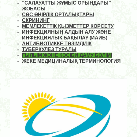
“САЛАУАТТЫ ЖҰМЫС ОРЫНДАРЫ”
ЖОБАСЫ
СӨС ӨҢІРЛІК ОРТАЛЫҚТАРЫ
СКРИНИНГ
МЕМЛЕКЕТТІК ҚЫЗМЕТТЕР КӨРСЕТУ
ИНФЕКЦИЯНЫҢ АЛДЫН АЛУ ЖӘНЕ
ИНФЕКЦИЯЛЫҚ БАҚЫЛАУ (ИАИБ)
АНТИБИОТИККЕ ТӨЗІМДІЛІК
ТУБЕРКУЛЕЗ ТУРАЛЫ
ҒЫЛЫМ ЖӘНЕ КӘСІБИ ДАМУ БӨЛІМІ
ЖЕКЕ МЕДИЦИНАЛЫҚ ТЕРМИНОЛОГИЯ