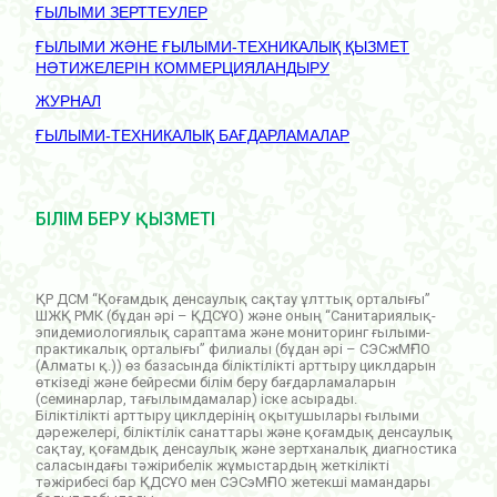
ҒЫЛЫМИ ЗЕРТТЕУЛЕР
ҒЫЛЫМИ ЖӘНЕ ҒЫЛЫМИ-ТЕХНИКАЛЫҚ ҚЫЗМЕТ
НӘТИЖЕЛЕРІН КОММЕРЦИЯЛАНДЫРУ
ЖУРНАЛ
ҒЫЛЫМИ-ТЕХНИКАЛЫҚ БАҒДАРЛАМАЛАР
БІЛІМ БЕРУ ҚЫЗМЕТІ
ҚР ДСМ “Қоғамдық денсаулық сақтау ұлттық орталығы”
ШЖҚ РМК (бұдан әрі – ҚДСҰО) және оның “Санитариялық-
эпидемиологиялық сараптама және мониторинг ғылыми-
практикалық орталығы” филиалы (бұдан әрі – СЭСжМҒПО
(Алматы қ.)) өз базасында біліктілікті арттыру циклдарын
өткізеді және бейресми білім беру бағдарламаларын
(семинарлар, тағылымдамалар) іске асырады.
Біліктілікті арттыру циклдерінің оқытушылары ғылыми
дәрежелері, біліктілік санаттары және қоғамдық денсаулық
сақтау, қоғамдық денсаулық және зертханалық диагностика
саласындағы тәжірибелік жұмыстардың жеткілікті
тәжірибесі бар ҚДСҰО мен СЭСэМҒПО жетекші мамандары