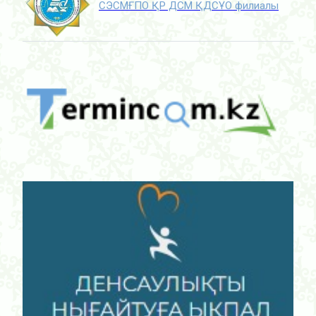
СЭСМҒПО ҚР ДСМ ҚДСҰО филиалы