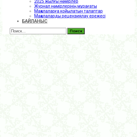
2025 жылғы нөмірлер
Журнал нөмірлерінің мұрағаты
Мақалаларға койылатын талаптар
Мақалаларды рецензиялау ережесі
БАЙЛАНЫС