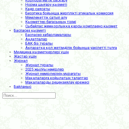
Корпоративтік басқару
Норма шығару қызметі
Кадр саясаты
Биоэтика бойынша жергілікті этикалық комиссия
Мемлекеттік сатып алу
Қызметтер бағасының тізімі
Сыбайлас жемқорлыққа қарсы комплаенс-қызмет
Баспасөз қызметі
Баспасөз хабарламалары
Аңдатпалар
БАҚ біз туралы
Ақпаратқа қол жетімділік бойынша уәкілетті тұлға
Медицина қызметкерлері үшін
Жастар үшін
Журнал
Журнал туралы
2025 жылғы нөмірлер
Журнал нөмірлерінің мұрағаты
Мақалаларға койылатын талаптар
Мақалаларды рецензиялау ережесі
Байланыс