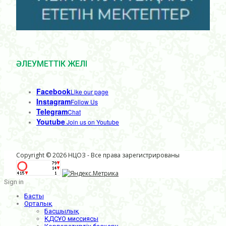
ӘЛЕУМЕТТІК ЖЕЛІ
Facebook
Like our page
Instagram
Follow Us
Telegram
Chat
Youtube
Join us on Youtube
Copyright © 2026 НЦОЗ - Все права зарегистрированы
Sign in
Басты
Орталық
Басшылық
ҚДСҰО миссиясы