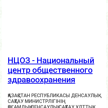
НЦОЗ - Национальный
центр общественного
здравоохранения
ҚАЗАҚСТАН РЕСПУБЛИКАСЫ ДЕНСАУЛЫҚ
САҚТАУ МИНИСТРЛІГІНІҢ
ҚОҒАМДЫҚ ДЕНСАУЛЫҚ САҚТАУ ҰЛТТЫҚ