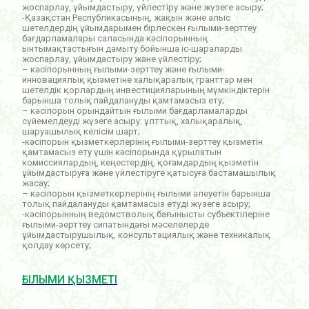
жоспарлау, ұйымдастыру, үйлестіру және жүзеге асыру;
-Қазақстан Республикасының, жақын және алыс
шетелдердің ұйымдарымен бірлескен ғылыми-зерттеу
бағдарламалары саласында кәсіпорынның
ынтымақтастығын дамыту бойынша іс-шараларды
жоспарлау, ұйымдастыру және үйлестіру;
– кәсіпорынның ғылыми-зерттеу және ғылыми-
инновациялық қызметіне халықаралық гранттар мен
шетелдік қорлардың инвестицияларының мүмкіндіктерін
барынша толық пайдалануды қамтамасыз ету;
– кәсіпорын орындайтын ғылыми бағдарламаларды
сүйемелдеуді жүзеге асыру: ұлттық, халықаралық,
шаруашылық келісім шарт;
-кәсіпорын қызметкерлерінің ғылыми-зерттеу қызметін
қамтамасыз ету үшін кәсіпорында құрылатын
комиссиялардың, кеңестердің, қоғамдардың қызметін
ұйымдастыруға және үйлестіруге қатысуға бастамашылық
жасау;
– кәсіпорын қызметкерлерінің ғылыми әлеуетін барынша
толық пайдалануды қамтамасыз етуді жүзеге асыру;
-кәсіпорынның ведомстволық бағынысты субъектілеріне
ғылыми-зерттеу сипатындағы мәселелерде
ұйымдастырушылық, консультациялық және техникалық
қолдау көрсету;
ҒЫЛЫМИ ҚЫЗМЕТІ