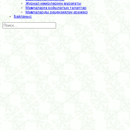
Журнал нөмірлерінің мұрағаты
Мақалаларға койылатын талаптар
Мақалаларды рецензиялау ережесі
Байланыс