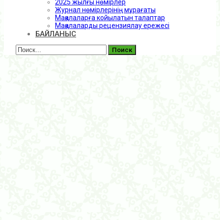
2025 жылғы нөмірлер
Журнал нөмірлерінің мұрағаты
Мақалаларға койылатын талаптар
Мақалаларды рецензиялау ережесі
БАЙЛАНЫС