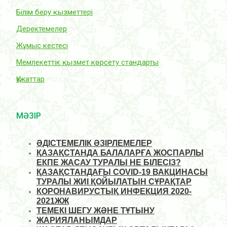
Білім беру қызметтері
Деректемелер
Жұмыс кестесі
Мемлекеттік қызмет көрсету стандарты
Құжаттар
МӘЗІР
ӘДІСТЕМЕЛІК ӘЗІРЛЕМЕЛЕР
ҚАЗАҚСТАНДА БАЛАЛАРҒА ЖОСПАРЛЫ
ЕКПЕ ЖАСАУ ТУРАЛЫ НЕ БІЛЕСІЗ?
ҚАЗАҚСТАНДАҒЫ COVID-19 ВАКЦИНАСЫ
ТУРАЛЫ ЖИІ ҚОЙЫЛАТЫН СҰРАҚТАР
КОРОНАВИРУСТЫҚ ИНФЕКЦИЯ 2020-
2021ЖЖ
ТЕМЕКІ ШЕГУ ЖӘНЕ ТҰТЫНУ
ЖАРИЯЛАНЫМДАР