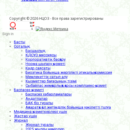
Copyright © 2026 НЦОЗ - Все права зарегистрированы
Sign in
Басты
Орталық
Басшылық
ҚДСҰО миссиясы
Корпоративтік басқару
Норма шығару қызметі
Кадр саясаты
Биоэтика бойынша жергілікті этикалық комиссия
Мемлекеттік сатып алу
Қызметтер бағасының тізімі
Сыбайлас жемқорлыққа қарсы комплаенс-қызмет
Баспасөз қызметі
Баспасөз хабарламалары
Аңдатпалар
БАҚ біз туралы
Ақпаратқа қол жетімділік бойынша уәкілетті тұлға
Медицина қызметкерлері үшін
Жастар үшін
Журнал
Журнал туралы
2025 жылғы нөмірлер