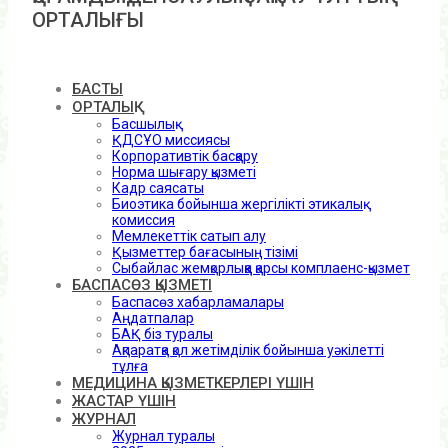
ОРТАЛЫҒЫ
БАСТЫ
ОРТАЛЫҚ
Басшылық
ҚДСҰО миссиясы
Корпоративтік басқару
Норма шығару қызметі
Кадр саясаты
Биоэтика бойынша жергілікті этикалық
комиссия
Мемлекеттік сатып алу
Қызметтер бағасының тізімі
Сыбайлас жемқорлыққа қарсы комплаенс-қызмет
БАСПАСӨЗ ҚЫЗМЕТІ
Баспасөз хабарламалары
Аңдатпалар
БАҚ біз туралы
Ақпаратқа қол жетімділік бойынша уәкілетті
тұлға
МЕДИЦИНА ҚЫЗМЕТКЕРЛЕРІ ҮШІН
ЖАСТАР ҮШІН
ЖУРНАЛ
Журнал туралы