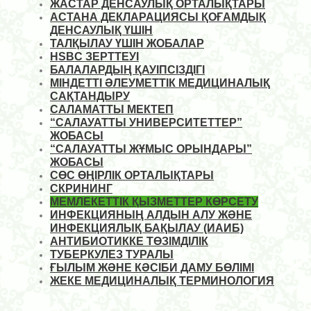
ЖАСТАР ДЕНСАУЛЫҚ ОРТАЛЫҚТАРЫ
АСТАНА ДЕКЛАРАЦИЯСЫ ҚОҒАМДЫҚ
ДЕНСАУЛЫҚ ҮШІН
ТАЛҚЫЛАУ ҮШІН ЖОБАЛАР
HSBC ЗЕРТТЕУІ
БАЛАЛАРДЫҢ ҚАУІПСІЗДІГІ
МІНДЕТТІ ӘЛЕУМЕТТІК МЕДИЦИНАЛЫҚ
САҚТАНДЫРУ
САЛАМАТТЫ МЕКТЕП
“САЛАУАТТЫ УНИВЕРСИТЕТТЕР”
ЖОБАСЫ
“САЛАУАТТЫ ЖҰМЫС ОРЫНДАРЫ”
ЖОБАСЫ
СӨС ӨҢІРЛІК ОРТАЛЫҚТАРЫ
СКРИНИНГ
МЕМЛЕКЕТТІК ҚЫЗМЕТТЕР КӨРСЕТУ
ИНФЕКЦИЯНЫҢ АЛДЫН АЛУ ЖӘНЕ
ИНФЕКЦИЯЛЫҚ БАҚЫЛАУ (ИАИБ)
АНТИБИОТИККЕ ТӨЗІМДІЛІК
ТУБЕРКУЛЕЗ ТУРАЛЫ
ҒЫЛЫМ ЖӘНЕ КӘСІБИ ДАМУ БӨЛІМІ
ЖЕКЕ МЕДИЦИНАЛЫҚ ТЕРМИНОЛОГИЯ