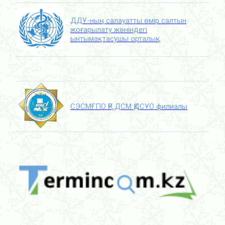
ДДҰ-ның салауатты өмір салтын
жоғарылату жөніндегі
ынтымақтасушы орталық
СЭСМҒПО ҚР ДСМ ҚДСҰО филиалы