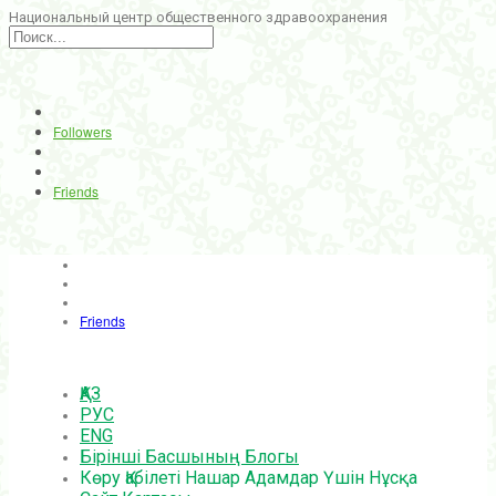
Национальный центр общественного здравоохранения
Followers
Friends
Friends
ҚАЗ
РУС
ENG
Бірінші Басшының Блогы
Көру Қабілеті Нашар Адамдар Үшін Нұсқа