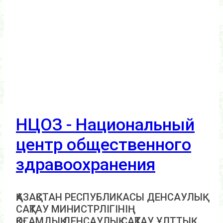
НЦОЗ - Национальный
центр общественного
здравоохранения
ҚАЗАҚСТАН РЕСПУБЛИКАСЫ ДЕНСАУЛЫҚ
САҚТАУ МИНИСТРЛІГІНІҢ
ҚОҒАМДЫҚ ДЕНСАУЛЫҚ САҚТАУ ҰЛТТЫҚ