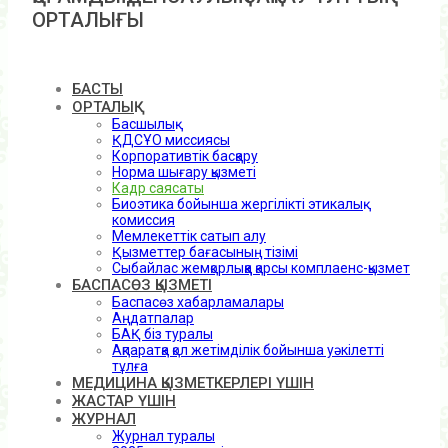
ОРТАЛЫҒЫ
БАСТЫ
ОРТАЛЫҚ
Басшылық
ҚДСҰО миссиясы
Корпоративтік басқару
Норма шығару қызметі
Кадр саясаты
Биоэтика бойынша жергілікті этикалық
комиссия
Мемлекеттік сатып алу
Қызметтер бағасының тізімі
Сыбайлас жемқорлыққа қарсы комплаенс-қызмет
БАСПАСӨЗ ҚЫЗМЕТІ
Баспасөз хабарламалары
Аңдатпалар
БАҚ біз туралы
Ақпаратқа қол жетімділік бойынша уәкілетті
тұлға
МЕДИЦИНА ҚЫЗМЕТКЕРЛЕРІ ҮШІН
ЖАСТАР ҮШІН
ЖУРНАЛ
Журнал туралы