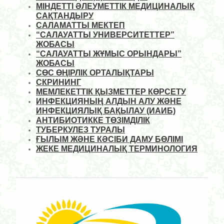
МІНДЕТТІ ӘЛЕУМЕТТІК МЕДИЦИНАЛЫҚ
САҚТАНДЫРУ
САЛАМАТТЫ МЕКТЕП
“САЛАУАТТЫ УНИВЕРСИТЕТТЕР”
ЖОБАСЫ
“САЛАУАТТЫ ЖҰМЫС ОРЫНДАРЫ”
ЖОБАСЫ
СӨС ӨҢІРЛІК ОРТАЛЫҚТАРЫ
СКРИНИНГ
МЕМЛЕКЕТТІК ҚЫЗМЕТТЕР КӨРСЕТУ
ИНФЕКЦИЯНЫҢ АЛДЫН АЛУ ЖӘНЕ
ИНФЕКЦИЯЛЫҚ БАҚЫЛАУ (ИАИБ)
АНТИБИОТИККЕ ТӨЗІМДІЛІК
ТУБЕРКУЛЕЗ ТУРАЛЫ
ҒЫЛЫМ ЖӘНЕ КӘСІБИ ДАМУ БӨЛІМІ
ЖЕКЕ МЕДИЦИНАЛЫҚ ТЕРМИНОЛОГИЯ