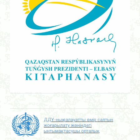
ДДҰ-ның салауатты өмір салтын
жоғарылату жөніндегі
ынтымақтасушы орталық