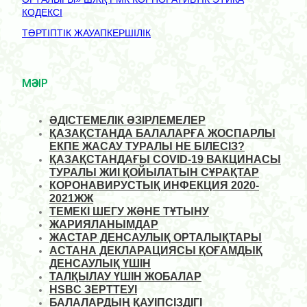
КОДЕКСІ
ТӘРТІПТІК ЖАУАПКЕРШІЛІК
МӘЗІР
ӘДІСТЕМЕЛІК ӘЗІРЛЕМЕЛЕР
ҚАЗАҚСТАНДА БАЛАЛАРҒА ЖОСПАРЛЫ
ЕКПЕ ЖАСАУ ТУРАЛЫ НЕ БІЛЕСІЗ?
ҚАЗАҚСТАНДАҒЫ COVID-19 ВАКЦИНАСЫ
ТУРАЛЫ ЖИІ ҚОЙЫЛАТЫН СҰРАҚТАР
КОРОНАВИРУСТЫҚ ИНФЕКЦИЯ 2020-
2021ЖЖ
ТЕМЕКІ ШЕГУ ЖӘНЕ ТҰТЫНУ
ЖАРИЯЛАНЫМДАР
ЖАСТАР ДЕНСАУЛЫҚ ОРТАЛЫҚТАРЫ
АСТАНА ДЕКЛАРАЦИЯСЫ ҚОҒАМДЫҚ
ДЕНСАУЛЫҚ ҮШІН
ТАЛҚЫЛАУ ҮШІН ЖОБАЛАР
HSBC ЗЕРТТЕУІ
БАЛАЛАРДЫҢ ҚАУІПСІЗДІГІ