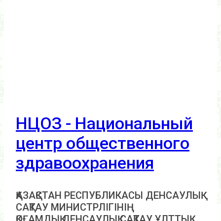
НЦОЗ - Национальный
центр общественного
здравоохранения
ҚАЗАҚСТАН РЕСПУБЛИКАСЫ ДЕНСАУЛЫҚ
САҚТАУ МИНИСТРЛІГІНІҢ
ҚОҒАМДЫҚ ДЕНСАУЛЫҚ САҚТАУ ҰЛТТЫҚ