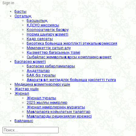
Sign in
Басты
Орталық
Басшылық
ҚДСҰО миссиясы
Корпоративтік басқару
Норма шығару қызметі
Кадр саясаты
Биоэтика бойынша жергілікті этикалық комиссия
Мемлекеттік сатып алу
Қызметтер бағасының тізімі
Сыбайлас жемқорлыққа қарсы комплаенс-қызмет
Баспасөз қызметі
Баспасөз хабарламалары
Аңдатпалар
БАҚ біз туралы
Ақпаратқа қол жетімділік бойынша уәкілетті тұлға
Медицина қызметкерлері үшін
Жастар үшін
Журнал
Журнал туралы
2025 жылғы нөмірлер
Журнал нөмірлерінің мұрағаты
Мақалаларға койылатын талаптар
Мақалаларды рецензиялау ережесі
Байланыс