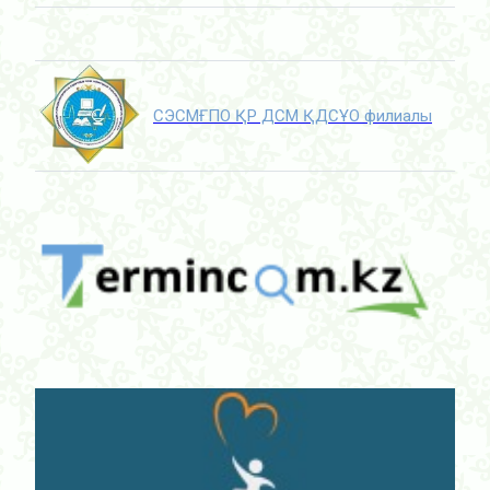
СЭСМҒПО ҚР ДСМ ҚДСҰО филиалы