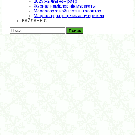
2025 жылғы нөмірлер
Журнал нөмірлерінің мұрағаты
Мақалаларға койылатын талаптар
Мақалаларды рецензиялау ережесі
БАЙЛАНЫС