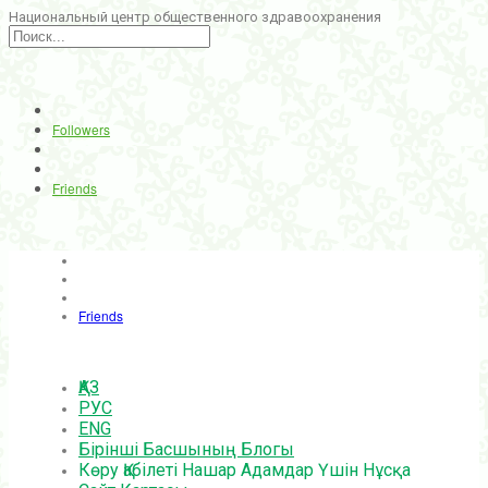
Национальный центр общественного здравоохранения
Followers
Friends
Friends
ҚАЗ
РУС
ENG
Бірінші Басшының Блогы
Көру Қабілеті Нашар Адамдар Үшін Нұсқа