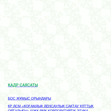
КАДР САЯСАТЫ
БОС ЖҰМЫС ОРЫНДАРЫ
ҚР ДСМ «ҚОҒАМДЫҚ ДЕНСАУЛЫҚ САҚТАУ ҰЛТТЫҚ
ОРТАЛЫҒЫ» ШЖҚ РМК КОРПОРАТИВТІК ЭТИКА