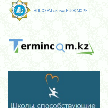
НПЦСЭЭМ филиал НЦОЗ МЗ РК