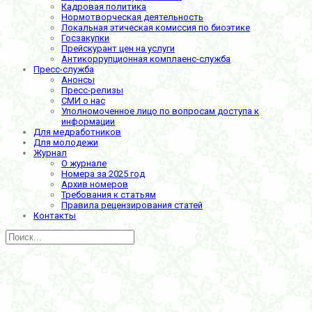
Кадровая политика
Нормотворческая деятельность
Локальная этическая комиссия по биоэтике
Госзакупки
Прейскурант цен на услуги
Антикоррупционная комплаенс-служба
Пресс-служба
Анонсы
Пресс-релизы
СМИ о нас
Уполномоченное лицо по вопросам доступа к
информации
Для медработников
Для молодежи
Журнал
О журнале
Номера за 2025 год
Архив номеров
Требования к статьям
Правила рецензирования статей
Контакты