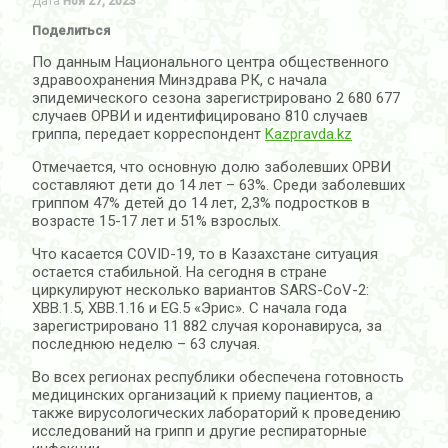
Дата
Ноя 27, 2023
Поделиться
По данным Национального центра общественного
здравоохранения Минздрава РК, с начала
эпидемического сезона зарегистрировано 2 680 677
случаев ОРВИ и идентифицировано 810 случаев
гриппа, передает корреспондент
Kazpravda.kz
Отмечается, что основную долю заболевших ОРВИ
составляют дети до 14 лет – 63%. Среди заболевших
гриппом 47% детей до 14 лет, 2,3% подростков в
возрасте 15-17 лет и 51% взрослых.
Что касается COVID-19, то в Казахстане ситуация
остается стабильной. На сегодня в стране
циркулируют несколько вариантов SARS-CoV-2:
XBB.1.5, XBB.1.16 и EG.5 «Эрис». С начала года
зарегистрировано 11 882 случая коронавируса, за
последнюю неделю – 63 случая.
Во всех регионах республики обеспечена готовность
медицинских организаций к приему пациентов, а
также вирусологических лабораторий к проведению
исследований на грипп и другие респираторные