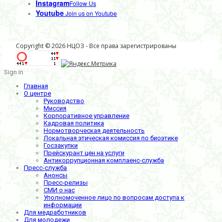
Instagram
Follow Us
Youtube
Join us on Youtube
Copyright © 2026 НЦОЗ - Все права зарегистрированы
Sign in
Главная
О центре
Руководство
Миссия
Корпоративное управление
Кадровая политика
Нормотворческая деятельность
Локальная этическая комиссия по биоэтике
Госзакупки
Прейскурант цен на услуги
Антикоррупционная комплаенс-служба
Пресс-служба
Анонсы
Пресс-релизы
СМИ о нас
Уполномоченное лицо по вопросам доступа к
информации
Для медработников
Для молодежи