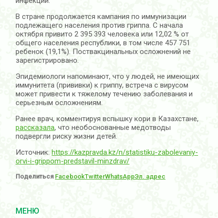
инфекции.
В стране продолжается кампания по иммунизации
подлежащего населения против гриппа. С начала
октября привито 2 395 393 человека или 12,02 % от
общего населения республики, в том числе 457 751
ребенок (19,1%). Поствакцинальных осложнений не
зарегистрировано.
Эпидемиологи напоминают, что у людей, не имеющих
иммунитета (прививки) к гриппу, встреча с вирусом
может привести к тяжелому течению заболевания и
серьезным осложнениям.
Ранее врач, комментируя вспышку кори в Казахстане,
рассказала
, что необоснованные медотводы
подвергли риску жизни детей.
Источник:
https://kazpravda.kz/n/statistiku-zabolevaniy-
orvi-i-grippom-predstavil-minzdrav/
Поделиться
Facebook
Twitter
WhatsApp
Эл. адрес
МЕНЮ