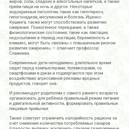
жиров, соли, сладких и алкогольных напитков, а также
приём пищи на ночь и другое. Некоторые
эндокринные патологии, такие как гипотиреоз,
гипогонадизм, инсулинома и болезнь Иценко-
Кушинга, также могут способствовать развитию
ожирения. Психогенное переедание, а также
физиологические состояния, такие как лактация,
недосыпание в период локтации, беременность и
климакс, могут быть связаны с повышенным риском
развития ожирения», — отмечает профессор
Слажнева.
Современные дети неподвижно длительное время
сидят перед компьютерами, телевизорами, со
смартфонами в руках и подвергаются при этом
воздействию агрессивной рекламы вредных
продуктов, говорит она.
И рекомендует родителям с самого раннего возраста
организовать для ребёнка правильный режим питания
и двигательной активности, формировать правильные
пищевые привычки.
Также советует ограничить калорийность рациона за
счёт снижения количества потребляемых сахаров
(сладости, выпечку, исключить сладкие газированные