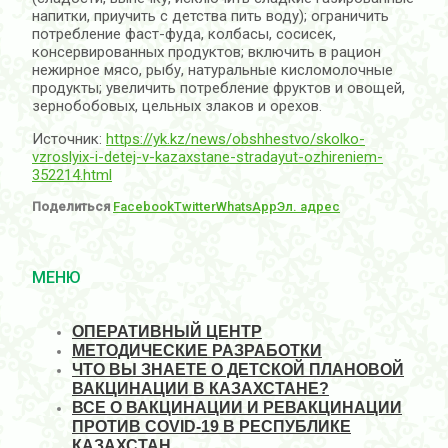
напитки, приучить с детства пить воду); ограничить
потребление фаст-фуда, колбасы, сосисек,
консервированных продуктов; включить в рацион
нежирное мясо, рыбу, натуральные кисломолочные
продукты; увеличить потребление фруктов и овощей,
зернобобовых, цельных злаков и орехов.
Источник:
https://yk.kz/news/obshhestvo/skolko-
vzroslyix-i-detej-v-kazaxstane-stradayut-ozhireniem-
352214.html
Поделиться
Facebook
Twitter
WhatsApp
Эл. адрес
МЕНЮ
ОПЕРАТИВНЫЙ ЦЕНТР
МЕТОДИЧЕСКИЕ РАЗРАБОТКИ
ЧТО ВЫ ЗНАЕТЕ О ДЕТСКОЙ ПЛАНОВОЙ
ВАКЦИНАЦИИ В КАЗАХСТАНЕ?
ВСЕ О ВАКЦИНАЦИИ И РЕВАКЦИНАЦИИ
ПРОТИВ COVID-19 В РЕСПУБЛИКЕ
КАЗАХСТАН