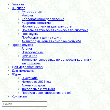
Главная
О центре
Руководство
Миссия
Корпоративное управление
Кадровая политика
Нормотворческая деятельность
Локальная этическая комиссия по биоэтике
Госзакупки
Прейскурант цен на услуги
Антикоррупционная комплаенс-служба
Пресс-служба
Анонсы
Пресс-релизы
СМИ о нас
Уполномоченное лицо по вопросам доступа к
информации
Для медработников
Для молодежи
Журнал
О журнале
Номера за 2025 год
Архив номеров
Требования к статьям
Правила рецензирования статей
Контакты