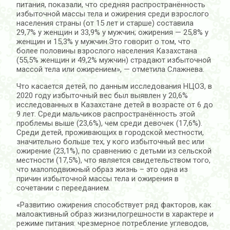
питания, показали, что средняя распространённость
избыточной массы тела и ожирения среди взрослого
населения страны (от 15 лет и старше) составила
29,7% у женщин и 33,9% у мужчин; ожирения — 25,8% у
женщин и 15,3% у мужчин.Это говорит о том, что
более половины взрослого населения Казахстана
(55,5% женщин и 49,2% мужчин) страдают избыточной
массой тела или ожирением», — отметила Слажнева.
Что касается детей, по данным исследования НЦОЗ, в
2020 году избыточный вес был выявлен у 20,6%
исследованных в Казахстане детей в возрасте от 6 до
9 лет. Среди мальчиков распространённость этой
проблемы выше (23,6%), чем среди девочек (17,6%).
Среди детей, проживающих в городской местности,
значительно больше тех, у кого избыточный вес или
ожирение (23,1%), по сравнению с детьми из сельской
местности (17,5%), что является свидетельством того,
что малоподвижный образ жизнь – это одна из
причин избыточной массы тела и ожирения в
сочетании с перееданием.
«Развитию ожирения способствует ряд факторов, как
малоактивный образ жизни,погрешности в характере и
режиме питания: чрезмерное потребление углеводов,