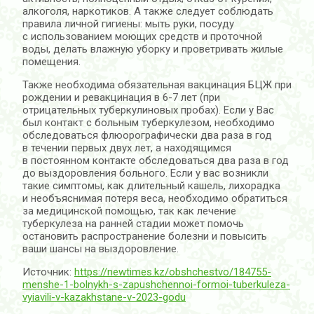
алкоголя, наркотиков. А также следует соблюдать
правила личной гигиены: мыть руки, посуду
с использованием моющих средств и проточной
воды, делать влажную уборку и проветривать жилые
помещения.
Также необходима обязательная вакцинация БЦЖ при
рождении и ревакцинация в 6-7 лет (при
отрицательных туберкулиновых пробах). Если у Вас
был контакт с больным туберкулезом, необходимо
обследоваться флюорографически два раза в год
в течении первых двух лет, а находящимся
в постоянном контакте обследоваться два раза в год
до выздоровления больного. Если у вас возникли
такие симптомы, как длительный кашель, лихорадка
и необъяснимая потеря веса, необходимо обратиться
за медицинской помощью, так как лечение
туберкулеза на ранней стадии может помочь
остановить распространение болезни и повысить
ваши шансы на выздоровление.
Источник:
https://newtimes.kz/obshchestvo/184755-
menshe-1-bolnykh-s-zapushchennoi-formoi-tuberkuleza-
vyiavili-v-kazakhstane-v-2023-godu