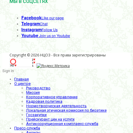
МЫ В СОЦСЕТЯХ
Facebook
Like our page
Telegram
Chat
Instagram
Follow Us
Youtube
Join us on Youtube
Copyright © 2026 НЦОЗ - Все права зарегистрированы
Sign in
Главная
О центре
Руководство
Миссия
Корпоративное управление
Кадровая политика
Нормотворческая деятельность
Локальная этическая комиссия по биоэтике
Госзакупки
Прейскурант цен на услуги
Антикоррупционная комплаенс-служба
Пресс-служба
Анонсы