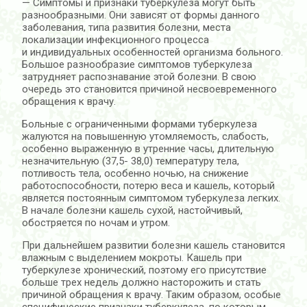
— Симптомы и признаки туберкулеза могут быть
разнообразными. Они зависят от формы данного
заболевания, типа развития болезни, места
локализации инфекционного процесса
и индивидуальных особенностей организма больного.
Большое разнообразие симптомов туберкулеза
затрудняет распознавание этой болезни. В свою
очередь это становится причиной несвоевременного
обращения к врачу.
Больные с ограниченными формами туберкулеза
жалуются на повышенную утомляемость, слабость,
особенно выраженную в утренние часы, длительную
незначительную (37,5- 38,0) температуру тела,
потливость тела, особенно ночью, на снижение
работоспособности, потерю веса и кашель, который
является постоянным симптомом туберкулеза легких.
В начале болезни кашель сухой, настойчивый,
обостряется по ночам и утром.
При дальнейшем развитии болезни кашель становится
влажным с выделением мокроты. Кашель при
туберкулезе хронический, поэтому его присутствие
больше трех недель должно насторожить и стать
причиной обращения к врачу. Таким образом, особые
специфические признаки туберкулеза, по которым