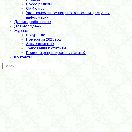
Пресс-релизы
СМИ о нас
Уполномоченное лицо по вопросам доступа к
информации
Для медработников
Для молодежи
Журнал
О журнале
Номера за 2025 год
Архив номеров
Требования к статьям
Правила рецензирования статей
Контакты