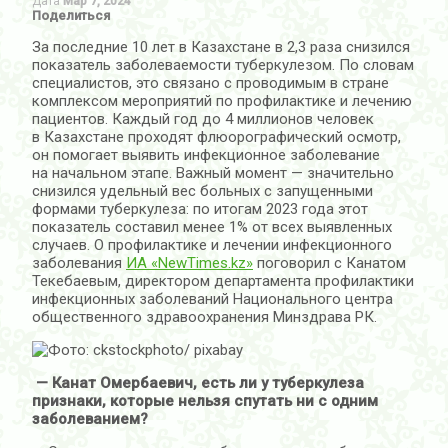
Дата
Мар 7, 2024
Поделиться
За последние 10 лет в Казахстане в 2,3 раза снизился
показатель заболеваемости туберкулезом. По словам
специалистов, это связано с проводимым в стране
комплексом мероприятий по профилактике и лечению
пациентов. Каждый год до 4 миллионов человек
в Казахстане проходят флюорографический осмотр,
он помогает выявить инфекционное заболевание
на начальном этапе. Важный момент — значительно
снизился удельный вес больных с запущенными
формами туберкулеза: по итогам 2023 года этот
показатель составил менее 1% от всех выявленных
случаев. О профилактике и лечении инфекционного
заболевания
ИА «NewTimes.kz»
поговорил с Канатом
Текебаевым, директором департамента профилактики
инфекционных заболеваний Национального центра
общественного здравоохранения Минздрава РК.
— Канат Омербаевич, есть ли у туберкулеза
признаки, которые нельзя спутать ни с одним
заболеванием?