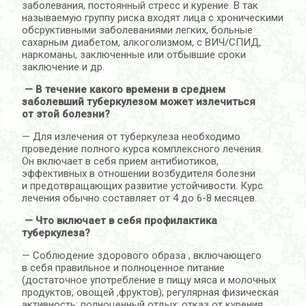
заболевания, постоянный стресс и курение. В так
называемую группу риска входят лица с хроническими
обсруктивными заболеваниями легких, больные
сахарным диабетом, алкоголизмом, с ВИЧ/СПИД,
наркоманы, заключенные или отбывшие сроки
заключение и др.
— В течение какого времени в среднем
заболевший туберкулезом может излечиться
от этой болезни?
— Для излечения от туберкулеза необходимо
проведение полного курса комплексного лечения.
Он включает в себя прием антибиотиков,
эффективных в отношении возбудителя болезни
и предотвращающих развитие устойчивости. Курс
лечения обычно составляет от 4 до 6-8 месяцев.
— Что включает в себя профилактика
туберкулеза?
— Соблюдение здорового образа , включающего
в себя правильное и полноценное питание
(достаточное употребление в пищу мяса и молочных
продуктов, овощей ,фруктов); регулярная физическая
активность; полноценный отдых; отказ от курения,