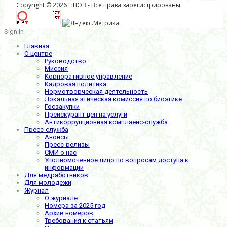
Copyright © 2026 НЦОЗ - Все права зарегистрированы
Sign in
Главная
О центре
Руководство
Миссия
Корпоративное управление
Кадровая политика
Нормотворческая деятельность
Локальная этическая комиссия по биоэтике
Госзакупки
Прейскурант цен на услуги
Антикоррупционная комплаенс-служба
Пресс-служба
Анонсы
Пресс-релизы
СМИ о нас
Уполномоченное лицо по вопросам доступа к
информации
Для медработников
Для молодежи
Журнал
О журнале
Номера за 2025 год
Архив номеров
Требования к статьям