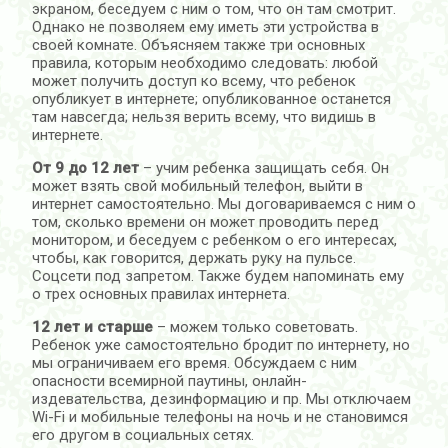
экраном, беседуем с ним о том, что он там смотрит.
Однако не позволяем ему иметь эти устройства в
своей комнате. Объясняем также три основных
правила, которым необходимо следовать: любой
может получить доступ ко всему, что ребенок
опубликует в интернете; опубликованное останется
там навсегда; нельзя верить всему, что видишь в
интернете.
От 9 до 12 лет
– учим ребенка защищать себя. Он
может взять свой мобильный телефон, выйти в
интернет самостоятельно. Мы договариваемся с ним о
том, сколько времени он может проводить перед
монитором, и беседуем с ребенком о его интересах,
чтобы, как говорится, держать руку на пульсе.
Соцсети под запретом. Также будем напоминать ему
о трех основных правилах интернета.
12 лет и старше
– можем только советовать.
Ребенок уже самостоятельно бродит по интернету, но
мы ограничиваем его время. Обсуждаем с ним
опасности всемирной паутины, онлайн-
издевательства, дезинформацию и пр. Мы отключаем
Wi-Fi и мобильные телефоны на ночь и не становимся
его другом в социальных сетях.