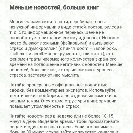
Меньше новостей, больше книг
Многие часами сидят в сети, перебирая тонны
ненужной информации в виде статей, постов, рилсов и
т. д. Это информационное перенасыщение не
способствует психологическому здоровью. Новости
часто бывают ложными (фейковыми) и вызывают
стресс и думскроллинг (от англ. doom – «злой рок»,
«гибель» и scroll – «прокручивать», «листать»), это
феномен траты чрезмерного количества экранного
времени на поглощение негативных новостей. Меньше
новостей, больше книг, которые снижают уровень
стресса, заставляют нас мыслить.
Читайте проверенные официальные новостные
сводки, без комментариев экспертов. Используйте
тематические подборки, а не отдельные заметки по
разным темам. Отсутствие структуры в информации
повышает утомляемость и стресс.
Читайте новости раз в неделю или не более 10-15
минут в день. Выделите время, чтобы просматривать
соцсети один-два раза в день. Если это занимает
больше 30 минут, сокращайте количество каналов и