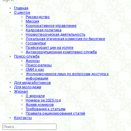
Главная
О центре
Руководство
Миссия
Корпоративное управление
Кадровая политика
Нормотворческая деятельность
Локальная этическая комиссия по биоэтике
Госзакупки
Прейскурант цен на услуги
Антикоррупционная комплаенс-служба
Пресс-служба
Анонсы
Пресс-релизы
СМИ о нас
Уполномоченное лицо по вопросам доступа к
информации
Для медработников
Для молодежи
Журнал
О журнале
Номера за 2025 год
Архив номеров
Требования к статьям
Правила рецензирования статей
Контакты