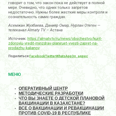
говорит о том, что закон пока не действует в полной
мере. Очевидно, что одних только запретов
недостаточно. Нужны более жесткие меры контроля и
сознательность самих граждан.
Асемжан Жузбаева, Данияр Омар, Нурлан Отеген —
телеканал Almaty TV – Астана
Источник:
https://almaty.tv/ru/news/obschestvo/kurit-
zdoroviu-vredit-minzdrav-planiruet-vvesti-zapret-na-
prodazhu-kalianov
Поделиться
Facebook
Twitter
WhatsApp
Эл. адрес
МЕНЮ
ОПЕРАТИВНЫЙ ЦЕНТР
МЕТОДИЧЕСКИЕ РАЗРАБОТКИ
ЧТО ВЫ ЗНАЕТЕ О ДЕТСКОЙ ПЛАНОВОЙ
ВАКЦИНАЦИИ В КАЗАХСТАНЕ?
ВСЕ О ВАКЦИНАЦИИ И РЕВАКЦИНАЦИИ
ПРОТИВ COVID-19 В РЕСПУБЛИКЕ