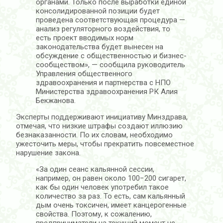
органами. Только после выработки единой
консолидированной позиции будет
проведена соответствующая процедура —
анализ регуляторного воздействия, то
есть проект вводимых норм
законодательства будет вынесен на
обсуждение с общественностью и бизнес-
сообществом», — сообщила руководитель
Управления общественного
здравоохранения и партнерства с НПО
Министерства здравоохранения РК Алия
Бекжанова.
Эксперты поддерживают инициативу Минздрава,
отмечая, что низкие штрафы создают иллюзию
безнаказанности. По их словам, необходимо
ужесточить меры, чтобы прекратить повсеместное
нарушение закона.
«За один сеанс кальянной сессии,
например, он равен около 100−200 сигарет,
как бы один человек употребил такое
количество за раз. То есть, сам кальянный
дым очень токсичен, имеет канцерогенные
свойства. Поэтому, к сожалению,
предприниматели на текущий момент не