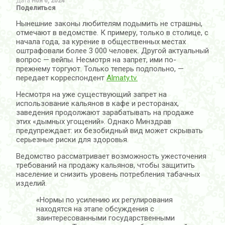
Дата
Ноя 6, 2024
Поделиться
Нынешние законы любителям подымить не страшны,
отмечают в ведомстве. К примеру, только в столице, с
начала года, за курение в общественных местах
оштрафовали более 3 000 человек. Другой актуальный
вопрос — вейпы. Несмотря на запрет, ими по-
прежнему торгуют. Только теперь подпольно, —
передает корреспондент
Almaty.tv.
Несмотря на уже существующий запрет на
использование кальянов в кафе и ресторанах,
заведения продолжают зарабатывать на продаже
этих «дымных угощений». Однако Минздрав
предупреждает: их безобидный вид может скрывать
серьезные риски для здоровья.
Ведомство рассматривает возможность ужесточения
требований на продажу кальянов, чтобы защитить
население и снизить уровень потребления табачных
изделий.
«Нормы по усилению их регулирования
находятся на этапе обсуждения с
заинтересованными государственными