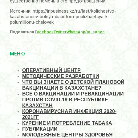
существенно помочь в его предотвращении.
Источник: https://inbusiness.kz/ru/last/kolichestvo-
kazahstancev-bolnyh-diabetom-priblizhaetsya-k-
polumillionu-chelovek
Поделиться
Facebook
Twitter
WhatsApp
Эл. адрес
МЕНЮ
ОПЕРАТИВНЫЙ ЦЕНТР
МЕТОДИЧЕСКИЕ РАЗРАБОТКИ
ЧТО ВЫ ЗНАЕТЕ О ДЕТСКОЙ ПЛАНОВОЙ
ВАКЦИНАЦИИ В КАЗАХСТАНЕ?
ВСЕ О ВАКЦИНАЦИИ И РЕВАКЦИНАЦИИ
ПРОТИВ COVID-19 В РЕСПУБЛИКЕ
КАЗАХСТАН
КОРОНАВИРУСНАЯ ИНФЕКЦИЯ 2020-
2021ГГ
КУРЕНИЕ И ПОТРЕБЛЕНИЕ ТАБАКА
ПУБЛИКАЦИИ
МОЛОДЕЖНЫЕ ЦЕНТРЫ ЗДОРОВЬЯ