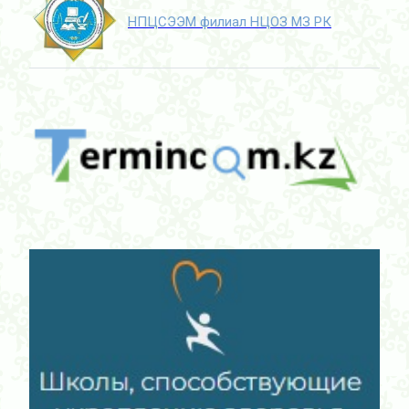
НПЦСЭЭМ филиал НЦОЗ МЗ РК