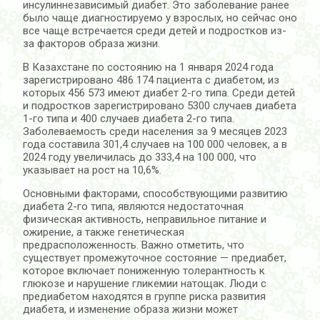
инсулиннезависимый диабет. Это заболевание ранее
было чаще диагностируемо у взрослых, но сейчас оно
все чаще встречается среди детей и подростков из-
за факторов образа жизни.
В Казахстане по состоянию на 1 января 2024 года
зарегистрировано 486 174 пациента с диабетом, из
которых 456 573 имеют диабет 2-го типа. Среди детей
и подростков зарегистрировано 5300 случаев диабета
1-го типа и 400 случаев диабета 2-го типа.
Заболеваемость среди населения за 9 месяцев 2023
года составила 301,4 случаев на 100 000 человек, а в
2024 году увеличилась до 333,4 на 100 000, что
указывает на рост на 10,6%.
Основными факторами, способствующими развитию
диабета 2-го типа, являются недостаточная
физическая активность, неправильное питание и
ожирение, а также генетическая
предрасположенность. Важно отметить, что
существует промежуточное состояние — предиабет,
которое включает пониженную толерантность к
глюкозе и нарушение гликемии натощак. Люди с
предиабетом находятся в группе риска развития
диабета, и изменение образа жизни может