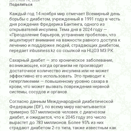
Дата
Ноя 14, 2024
Поделиться
Каждый год 14 ноября мир отмечает Всемирный день
борьбы с диабетом, учрежденный в 1991 году в честь
дня рождения Фредерика Бантинга, одного из
открывателей инсулина. Тема дня в 2024 году —
«Преодоление барьеров, устранение пробелов», что
акцентирует внимание на важности равного доступа к
лечению и поддержке людей, страдающих диабетом,
передает inbusiness.kz со ссылкой на НЦОЗ МЗ РК.
Сахарный диабет — это хроническое заболевание,
возникающее, когда организм не производит
достаточное количество инсулина или не может
эффективно его использовать. Это приводит к
гипергликемии — повышенному уровню сахара в
крови, что может вызвать повреждения нервной
системы, сосудов и органов.
Согласно данным Международной диабетической
Федерации (IDF), по всему миру насчитывается
примерно 537 миллионов человек с диагнозом
диабет, и ожидается, что к 2045 году это число
вырастет до 783 миллионов. Более 95% из них
страдают диабетом 2-го типа, также известным как