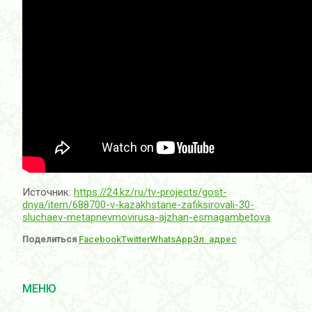
Источник:
https://24.kz/ru/tv-projects/gost-
dnya/item/688700-v-kazakhstane-zafiksirovali-30-
sluchaev-metapnevmovirusa-ajzhan-esmagambetova
Поделиться
Facebook
Twitter
WhatsApp
Эл. адрес
МЕНЮ