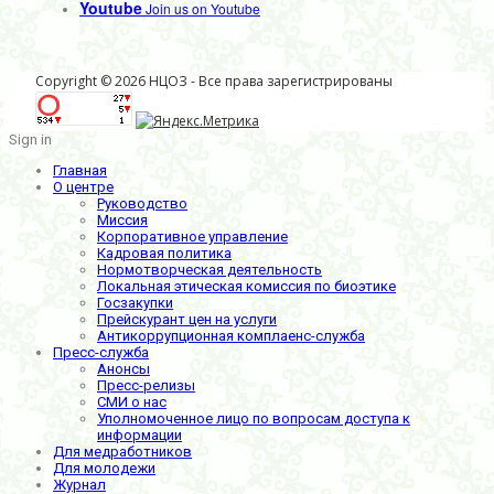
Youtube
Join us on Youtube
Copyright © 2026 НЦОЗ - Все права зарегистрированы
Sign in
Главная
О центре
Руководство
Миссия
Корпоративное управление
Кадровая политика
Нормотворческая деятельность
Локальная этическая комиссия по биоэтике
Госзакупки
Прейскурант цен на услуги
Антикоррупционная комплаенс-служба
Пресс-служба
Анонсы
Пресс-релизы
СМИ о нас
Уполномоченное лицо по вопросам доступа к
информации
Для медработников
Для молодежи
Журнал