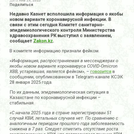
Дата
Янв 29, 2025
Поделиться
Недавно Казнет всполошила информация о якобы
новом варианте коронавирусной инфекции. В
связи с этим сегодня Комитет санитарно-
эпидемиологического контроля Министерства
здравоохранения РК выступил с заявлением,
сообщает
Zakon.kz
.
В комитете информацию признали фейком.
«Информация, распространяемая в мессенджерах о
якобы новом варианте коронавируса COVID-Omicron
XBB, устаревшая, является фейком»,
–
говорится
в
сообщении, опубликованном в Telegram-канале КСЭК
28 января 2025 года.
По их данным, эпидемиологическая ситуация в
Казахстане по коронавирусной инфекции –
стабильная.
«С начала 2025 года в стране зарегистрирован 51
случай КВИ, летальных случаев нет. По сравнению с
аналогичным периодом прошлого года заболеваемость
снижена в 7 раз. Следует отметить отсутствие роста