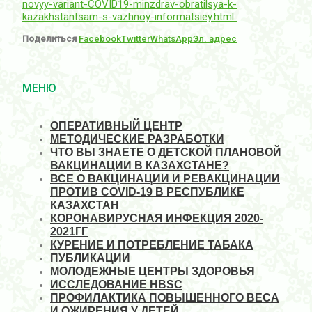
novyy-variant-COVID19-minzdrav-obratilsya-k-
kazakhstantsam-s-vazhnoy-informatsiey.html
Поделиться
Facebook
Twitter
WhatsApp
Эл. адрес
МЕНЮ
ОПЕРАТИВНЫЙ ЦЕНТР
МЕТОДИЧЕСКИЕ РАЗРАБОТКИ
ЧТО ВЫ ЗНАЕТЕ О ДЕТСКОЙ ПЛАНОВОЙ
ВАКЦИНАЦИИ В КАЗАХСТАНЕ?
ВСЕ О ВАКЦИНАЦИИ И РЕВАКЦИНАЦИИ
ПРОТИВ COVID-19 В РЕСПУБЛИКЕ
КАЗАХСТАН
КОРОНАВИРУСНАЯ ИНФЕКЦИЯ 2020-
2021ГГ
КУРЕНИЕ И ПОТРЕБЛЕНИЕ ТАБАКА
ПУБЛИКАЦИИ
МОЛОДЕЖНЫЕ ЦЕНТРЫ ЗДОРОВЬЯ
ИССЛЕДОВАНИЕ HBSC
ПРОФИЛАКТИКА ПОВЫШЕННОГО ВЕСА
И ОЖИРЕНИЯ У ДЕТЕЙ