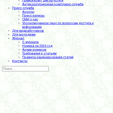
Прейскурант цен на услуги
Антикоррупционная комплаенс-служба
Пресс-служба
Анонсы
Пресс-релизы
СМИ о нас
Уполномоченное лицо по вопросам доступа к
информации
Для медработников
Для молодежи
Журнал
О журнале
Номера за 2025 год
Архив номеров
Требования к статьям
Правила рецензирования статей
Контакты