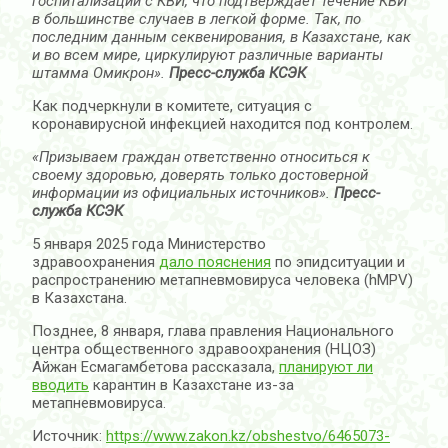
госпитализации с КВИ, что подтверждает течение КВИ
в большинстве случаев в легкой форме. Так, по
последним данным секвенирования, в Казахстане, как
и во всем мире, циркулируют различные варианты
штамма Омикрон».
Пресс-служба КСЭК
Как подчеркнули в комитете, ситуация с
коронавирусной инфекцией находится под контролем.
«Призываем граждан ответственно относиться к
своему здоровью, доверять только достоверной
информации из официальных источников».
Пресс-
служба КСЭК
5 января 2025 года Министерство
здравоохранения
дало пояснения
по эпидситуации и
распространению метапневмовируса человека (hMPV)
в Казахстана.
Позднее, 8 января, глава правления Национального
центра общественного здравоохранения (НЦОЗ)
Айжан Есмагамбетова рассказала,
планируют ли
вводить
карантин в Казахстане из-за
метапневмовируса.
Источник:
https://www.zakon.kz/obshestvo/6465073-